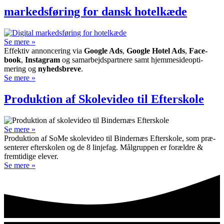
markedsføring for dansk hotelkæde
Se mere »
Effektiv annon­cering via
Google Ads
,
Google Hotel Ads
,
Face­
book
,
Insta­gram
og sam­arbejds­partnere samt hjemme­side­opti­
mering og
nyheds­breve
.
Se mere »
Produktion af Skolevideo til Efterskole
Se mere »
Produktion af SoMe skole­video til Binder­næs Efter­skole, som præ­
sen­terer efter­skolen og de 8 linje­fag. Mål­gruppen er for­ældre &
frem­tidige elever.
Se mere »