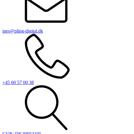
ines@pling-digital.dk
+45 60 57 00 38
CVR: DK39053195