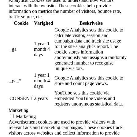
Analytical cookies are used to understand how visitors
interact with the website. These cookies help provide
information on metrics the number of visitors, bounce rate,
traffic source, etc.
Cookie
Varighed
Beskrivelse
Google Analytics sets this cookie to
calculate visitor, session and
campaign data and track site usage
1 year 1
for the site's analytics report. The
_ga
month 4
cookie stores information
days
anonymously and assigns a randomly
generated number to recognise
unique visitors.
1 year 1
Google Analytics sets this cookie to
_ga_*
month 4
store and count page views.
days
YouTube sets this cookie via
CONSENT
2 years
embedded YouTube videos and
registers anonymous statistical data.
Marketing
Marketing
Advertisement cookies are used to provide visitors with
relevant ads and marketing campaigns. These cookies track
visitors across websites and collect information to provide