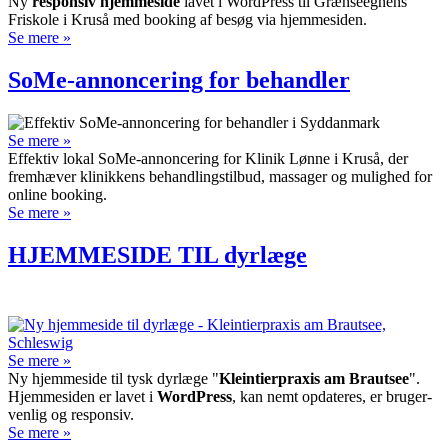
Ny
responsiv hjemmeside
lavet i WordPress til Grænseegnens
Friskole i Kruså med booking af besøg via hjemmesiden.
Se mere »
SoMe-annoncering for behandler
Se mere »
Effektiv lokal SoMe-annoncering for Klinik Lønne i Kruså, der
fremhæver klinikkens behandlingstilbud, massager og mulighed for
online booking.
Se mere »
HJEMMESIDE TIL dyrlæge
Se mere »
Ny hjemmeside til tysk dyr­læge "
Klein­tier­praxis am Braut­see
".
Hjemme­­siden er lavet i
WordPress
, kan nemt op­­dateres, er bruger­­
venlig og responsiv.
Se mere »