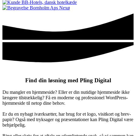
Find din løsning med Pling Digital
Du mangler en hjemmeside? Eller er din nutidige hjemme­side ikke
længere til­strækkelig? Få en moderne og profes­sionel WordPress-
hjemmeside til netop dine behov.
Er du en nybagt iværk­sætter, har brug for et logo, visit­kort og brev­
papir? Også med tryk­sager og præsen­ta­tioner kan Pling Digital være
be­hjælpelig.
Ring eller skriv for at aftale en ufor­plig­tende snak, så vi sam­men kan