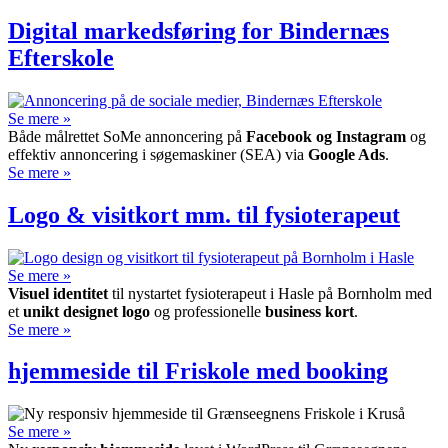
Digital markedsføring for Bindernæs
Efterskole
Se mere »
Både mål­rettet SoMe annon­cering på
Face­book og Insta­gram
og
effektiv annoncering i søgemaskine­r (SEA) via
Google Ads
.
Se mere »
Logo & visitkort mm. til fysioterapeut
Se mere »
Visuel identitet
til nystartet fysioterapeut i Hasle på Bornholm med
et
unikt designet logo
og professionelle
business kort
.
Se mere »
hjemmeside til Friskole med booking
Se mere »