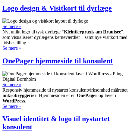
Logo design & Visitkort til dyrlæge
Se mere »
Nyt unikt logo til tysk dyr­læge "
Klein­tier­praxis am Braut­see
",
som visualiserer dyr­lægens kerne­værdier – samt nye visitkort med
tidsbestilling.
Se mere »
OnePager hjemmeside til konsulent
Se mere »
Responsiv hjemmeside til nystartet konsulent­virksomhed målrettet
mikro­bryggerier
. Hjemme­siden er en
OnePager
og lavet i
WordPress
.
Se mere »
Visuel identitet & logo til nystartet
konsulent